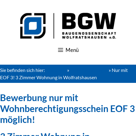
Zum
Inhalt
springen
Menü
Sie befinden sich hier:
Startseite
»
Freie Wohnungen
»
Nur mit
EOF 3! 3 Zimmer Wohnung in Wolfratshausen
Bewerbung nur mit
Wohnberechtigungsschein EOF 3
möglich!