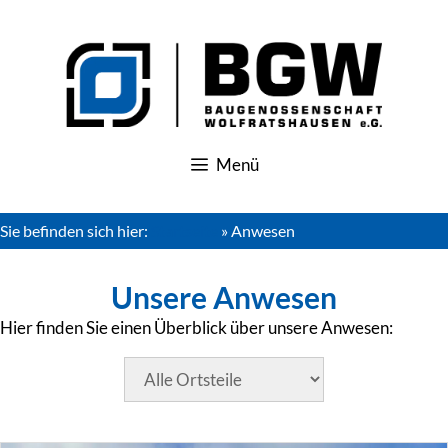
Zum
Inhalt
springen
Menü
Sie befinden sich hier:
Startseite
»
Anwesen
Unsere Anwesen
Hier finden Sie einen Überblick über unsere Anwesen: